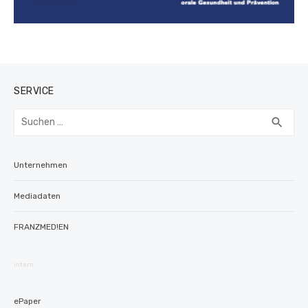
SERVICE
Suchen
SUC
search
nach:
Unternehmen
Mediadaten
FRANZMED!EN
intern
ePaper