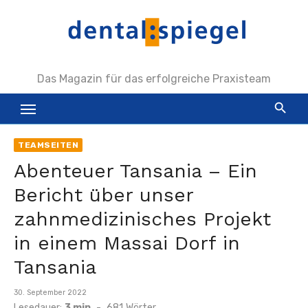
Zum
Inhalt
springen
Das Magazin für das erfolgreiche Praxisteam
TEAMSEITEN
Abenteuer Tansania – Ein
Bericht über unser
zahnmedizinisches Projekt
in einem Massai Dorf in
Tansania
Veröffentlicht
30. September 2022
am
Lesedauer:
3 min
-
681
Wörter