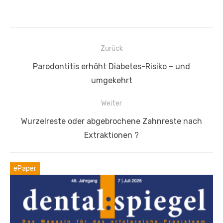
Beitragsnavigation
Zurück
Vorheriger
Parodontitis erhöht Diabetes-Risiko – und
Beitrag:
umgekehrt
Weiter
Nächster
Wurzelreste oder abgebrochene Zahnreste nach
Beitrag:
Extraktionen ?
ePaper