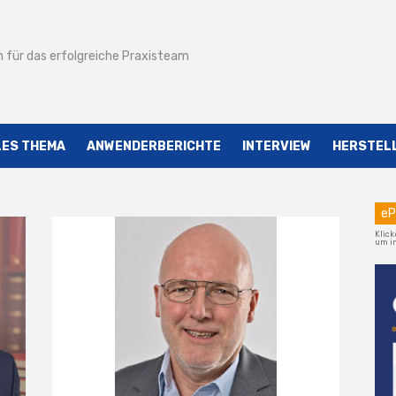
 für das erfolgreiche Praxisteam
LES THEMA
ANWENDERBERICHTE
INTERVIEW
HERSTEL
eP
Klick
um im