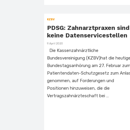
KZBV
PDSG: Zahnarztpraxen sind
keine Datenservicestellen
Veröffentlicht
9. April 2020
am
Die Kassenzahnärztliche
Bundesvereinigung (KZBV)hat die heutig
Bundestagsanhörung am 27. Februar zu
Patientendaten-Schutzgesetz zum Anla
genommen, auf Forderungen und
Positionen hinzuweisen, die die
Vertragszahnärzteschaft bei …