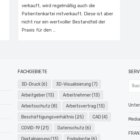
verkauft, wird regelmäßig auch die
Patientenkartei mitverkauft. Diese ist aber
nicht nur ein wertvoller Bestandteil der
Praxis für den …
FACHGEBIETE
SERV
Such
3D-Druck
(6)
3D-Visualisierung
(7)
nach:
Arbeitgeber
(13)
Arbeitnehmer
(13)
Unte
Arbeitsschutz
(8)
Arbeitsvertrag
(13)
Beschäftigungsverhältnis
(25)
CAD
(4)
Medi
COVID-19
(21)
Datenschutz
(6)
FRAN
Digitalisierung
(13)
Endodontie
(6)