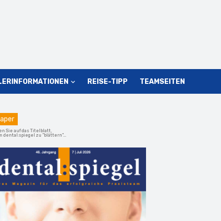
LERINFORMATIONEN
REISE-TIPP
TEAMSEITEN
aper
en Sie auf das Titelblatt,
 dental:spiegel zu "blättern"...