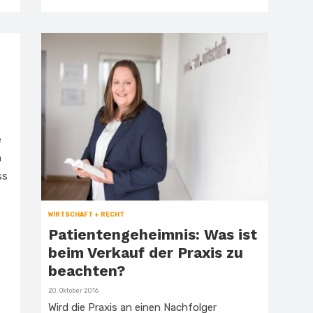
e
m
ss
WIRTSCHAFT + RECHT
Patientengeheimnis: Was ist
beim Verkauf der Praxis zu
beachten?
Veröffentlicht
20. Oktober 2016
am
Wird die Praxis an einen Nachfolger