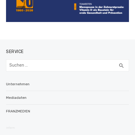
SERVICE
Suchen
SUC
search
nach:
Unternehmen
Mediadaten
FRANZMED!EN
intern