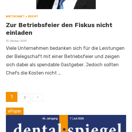
WIRTSCHAFT + RECHT
Zur Betriebsfeier den Fiskus nicht
einladen
Veröffentlicht
10. Oktober 2019
am
Viele Unternehmen bedanken sich für die Leistungen
der Belegschaft mit einer Betriebsfeier und zeigen
sich dabei als spendable Gastgeber. Jedoch sollten
Chefs die Kosten nicht …
Seitennummerierung
1
2
‹
der
ePaper
Beiträge