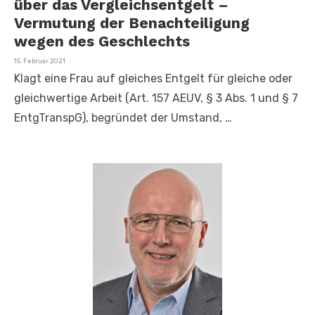
über das Vergleichsentgelt –
Vermutung der Benachteiligung
wegen des Geschlechts
Veröffentlicht
15. Februar 2021
am
Klagt eine Frau auf gleiches Entgelt für gleiche oder
gleichwertige Arbeit (Art. 157 AEUV, § 3 Abs. 1 und § 7
EntgTranspG), begründet der Umstand, …