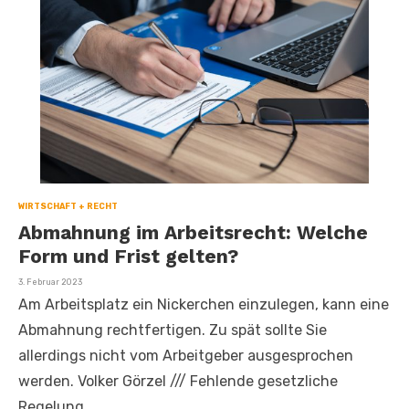
WIRTSCHAFT + RECHT
Abmahnung im Arbeitsrecht: Welche
Form und Frist gelten?
Veröffentlicht
3. Februar 2023
am
Am Arbeitsplatz ein Nickerchen einzulegen, kann eine
Abmahnung rechtfertigen. Zu spät sollte Sie
allerdings nicht vom Arbeitgeber ausgesprochen
werden. Volker Görzel
///
Fehlende gesetzliche
Regelung …