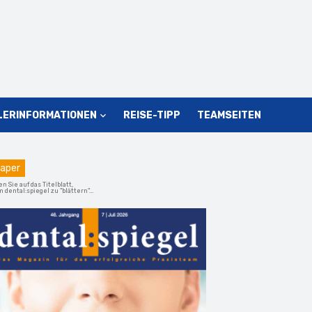
LERINFORMATIONEN
REISE-TIPP
TEAMSEITEN
aper
en Sie auf das Titelblatt,
 dental:spiegel zu "blättern"...