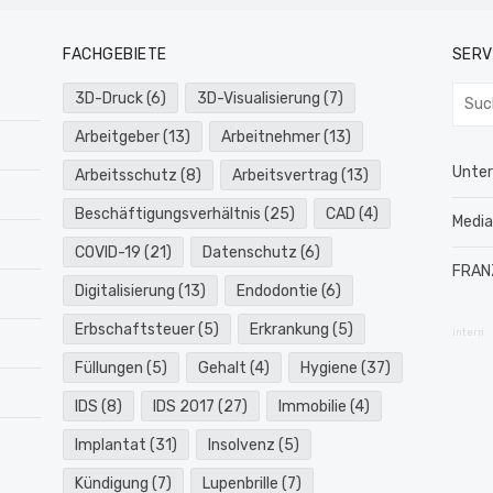
FACHGEBIETE
SERV
Such
3D-Druck
(6)
3D-Visualisierung
(7)
nach:
Arbeitgeber
(13)
Arbeitnehmer
(13)
Unte
Arbeitsschutz
(8)
Arbeitsvertrag
(13)
Beschäftigungsverhältnis
(25)
CAD
(4)
Medi
COVID-19
(21)
Datenschutz
(6)
FRAN
Digitalisierung
(13)
Endodontie
(6)
Erbschaftsteuer
(5)
Erkrankung
(5)
intern
Füllungen
(5)
Gehalt
(4)
Hygiene
(37)
IDS
(8)
IDS 2017
(27)
Immobilie
(4)
Implantat
(31)
Insolvenz
(5)
Kündigung
(7)
Lupenbrille
(7)