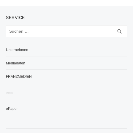
SERVICE
Suchen
SUC
search
nach:
Unternehmen
Mediadaten
FRANZMED!EN
intern
ePaper
————