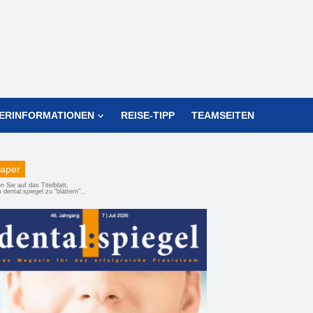
ERINFORMATIONEN
REISE-TIPP
TEAMSEITEN
aper
n Sie auf das Titelblatt,
dental:spiegel zu "blättern"...