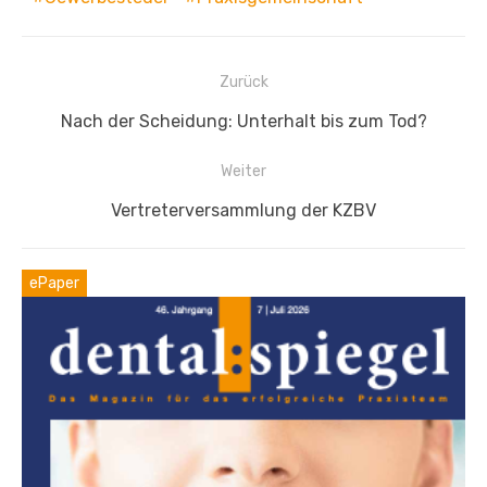
Beitragsnavigation
Zurück
Vorheriger
Nach der Scheidung: Unterhalt bis zum Tod?
Beitrag:
Weiter
Nächster
Vertreterversammlung der KZBV
Beitrag:
ePaper