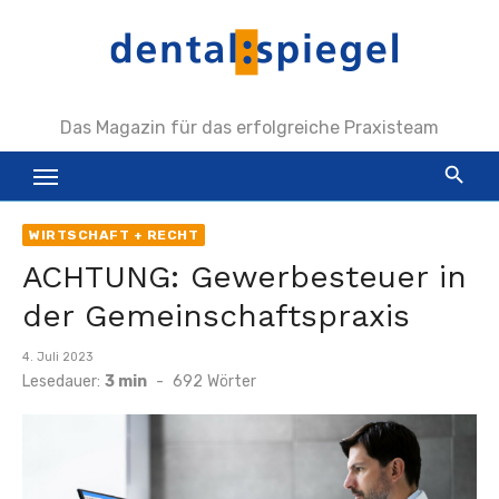
Zum
Inhalt
springen
Das Magazin für das erfolgreiche Praxisteam
WIRTSCHAFT + RECHT
ACHTUNG: Gewerbesteuer in
der Gemeinschaftspraxis
Veröffentlicht
4. Juli 2023
am
Lesedauer:
3 min
-
692
Wörter