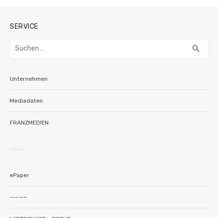
SERVICE
Suchen
SUC
search
nach:
Unternehmen
Mediadaten
FRANZMED!EN
intern
ePaper
————