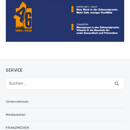
SERVICE
Suchen
SUC
search
nach:
Unternehmen
Mediadaten
FRANZMED!EN