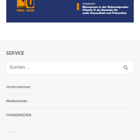
SERVICE
Suchen
SUC
search
nach:
Unternehmen
Mediadaten
FRANZMED!EN
intern