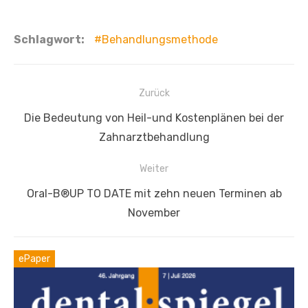
Schlagwort:
Behandlungsmethode
Beitragsnavigation
Zurück
Vorheriger
Die Bedeutung von Heil-und Kostenplänen bei der
Beitrag:
Zahnarztbehandlung
Weiter
Nächster
Oral-B®UP TO DATE mit zehn neuen Terminen ab
Beitrag:
November
ePaper