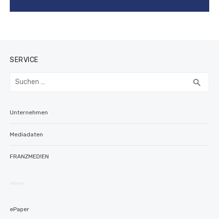
SERVICE
Suchen
SUC
search
nach:
Unternehmen
Mediadaten
FRANZMED!EN
intern
ePaper