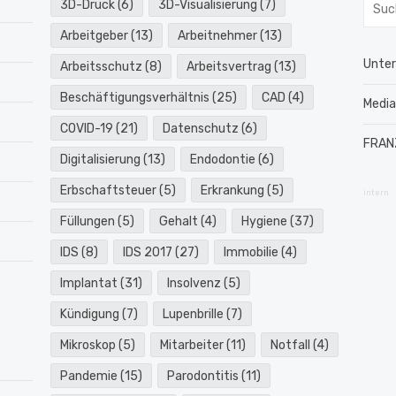
Such
3D-Druck
(6)
3D-Visualisierung
(7)
nach:
Arbeitgeber
(13)
Arbeitnehmer
(13)
Unte
Arbeitsschutz
(8)
Arbeitsvertrag
(13)
Beschäftigungsverhältnis
(25)
CAD
(4)
Medi
COVID-19
(21)
Datenschutz
(6)
FRAN
Digitalisierung
(13)
Endodontie
(6)
Erbschaftsteuer
(5)
Erkrankung
(5)
intern
Füllungen
(5)
Gehalt
(4)
Hygiene
(37)
IDS
(8)
IDS 2017
(27)
Immobilie
(4)
Implantat
(31)
Insolvenz
(5)
Kündigung
(7)
Lupenbrille
(7)
Mikroskop
(5)
Mitarbeiter
(11)
Notfall
(4)
Pandemie
(15)
Parodontitis
(11)