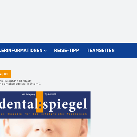
LERINFORMATIONEN
REISE-TIPP
TEAMSEITEN
aper
en Sie auf das Titelblatt,
 dental:spiegel zu "blättern"...