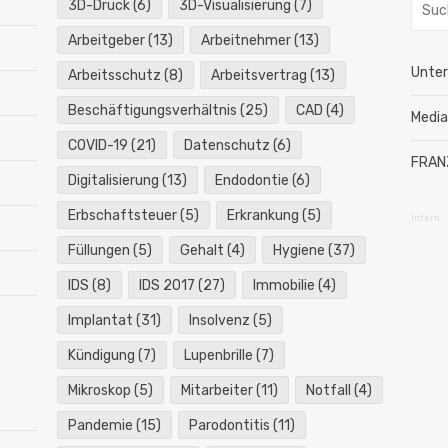
Such
3D-Druck
(6)
3D-Visualisierung
(7)
nach:
Arbeitgeber
(13)
Arbeitnehmer
(13)
Unte
Arbeitsschutz
(8)
Arbeitsvertrag
(13)
Beschäftigungsverhältnis
(25)
CAD
(4)
Medi
COVID-19
(21)
Datenschutz
(6)
FRAN
Digitalisierung
(13)
Endodontie
(6)
Erbschaftsteuer
(5)
Erkrankung
(5)
intern
Füllungen
(5)
Gehalt
(4)
Hygiene
(37)
IDS
(8)
IDS 2017
(27)
Immobilie
(4)
Implantat
(31)
Insolvenz
(5)
Kündigung
(7)
Lupenbrille
(7)
Mikroskop
(5)
Mitarbeiter
(11)
Notfall
(4)
Pandemie
(15)
Parodontitis
(11)