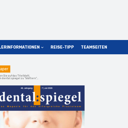
LERINFORMATIONEN
REISE-TIPP
TEAMSEITEN
aper
en Sie auf das Titelblatt,
 dental:spiegel zu "blättern"...