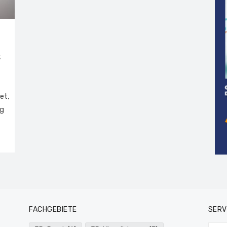
s
et,
ng
FACHGEBIETE
SERV