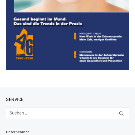
SERVICE
Suchen
SUC
search
nach:
Unternehmen