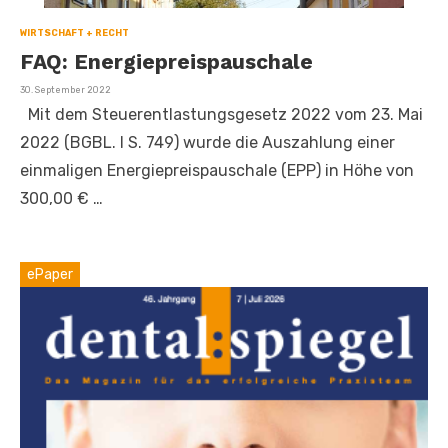
WIRTSCHAFT + RECHT
FAQ: Energiepreispauschale
Veröffentlicht
30. September 2022
am
Mit dem Steuerentlastungsgesetz 2022 vom 23. Mai
2022 (BGBL. I S. 749) wurde die Auszahlung einer
einmaligen Energiepreispauschale (EPP) in Höhe von
300,00 € …
ePaper