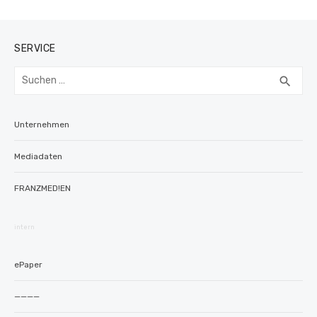
SERVICE
Suchen
SUC
search
nach:
Unternehmen
Mediadaten
FRANZMED!EN
intern
ePaper
————