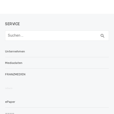
SERVICE
Suchen
SUC
search
nach:
Unternehmen
Mediadaten
FRANZMED!EN
intern
ePaper
————