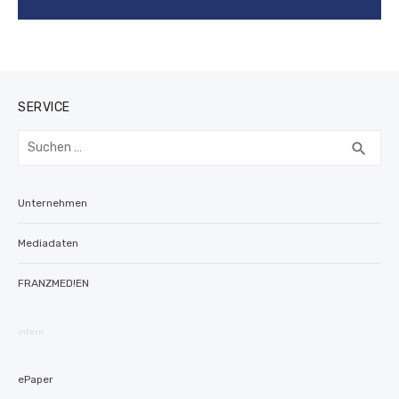
SERVICE
Suchen
SUC
search
nach:
Unternehmen
Mediadaten
FRANZMED!EN
intern
ePaper