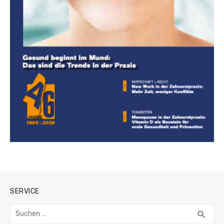
SERVICE
Suchen
SUC
search
nach: