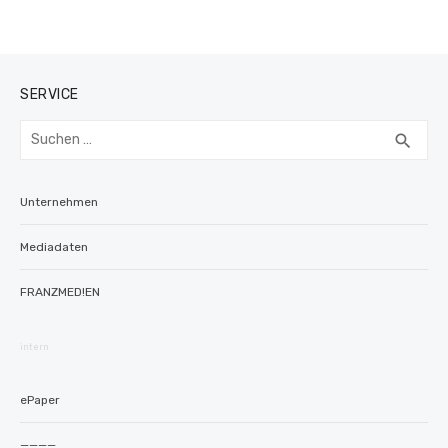
SERVICE
Suchen
SUC
search
nach:
Unternehmen
Mediadaten
FRANZMED!EN
intern
ePaper
————