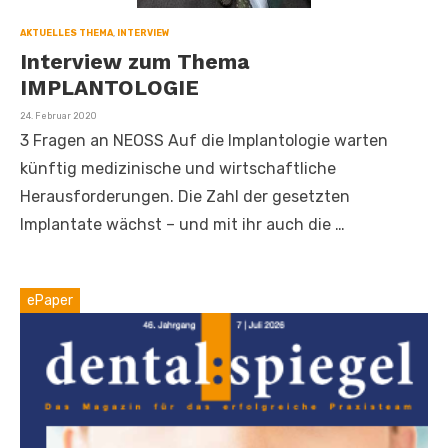
AKTUELLES THEMA
,
INTERVIEW
Interview zum Thema
IMPLANTOLOGIE
Veröffentlicht
24. Februar 2020
am
3 Fragen an NEOSS Auf die Implantologie warten
künftig medizinische und wirtschaftliche
Herausforderungen. Die Zahl der gesetzten
Implantate wächst – und mit ihr auch die …
ePaper