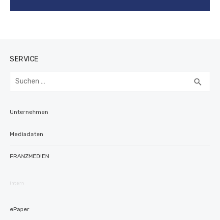
SERVICE
Suchen
SUC
search
nach:
Unternehmen
Mediadaten
FRANZMED!EN
intern
ePaper