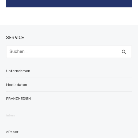
SERVICE
Suchen
SUC
search
nach:
Unternehmen
Mediadaten
FRANZMED!EN
intern
ePaper