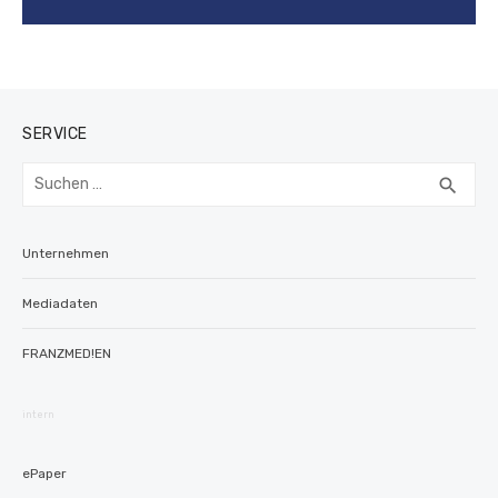
SERVICE
Suchen
SUC
search
nach:
Unternehmen
Mediadaten
FRANZMED!EN
intern
ePaper