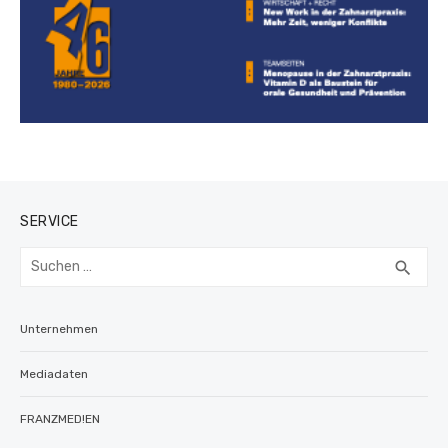
SERVICE
Suchen
SUC
search
nach:
Unternehmen
Mediadaten
FRANZMED!EN