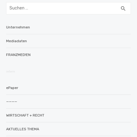
Suchen
SUC
search
nach:
Unternehmen
Mediadaten
FRANZMED!EN
intern
ePaper
————
WIRTSCHAFT + RECHT
AKTUELLES THEMA