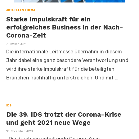
AKTUELLES THEMA
Starke Impulskraft für ein
erfolgreiches Business in der Nach-
Corona-Zeit
Veröffentlicht
7. Oktober 2021
am
Die internationale Leitmesse übernahm in diesem
Jahr dabei eine ganz besondere Verantwortung und
wird ihre starke Impulskraft für die beteiligten
Branchen nachhaltig unterstreichen. Und mit …
IDS
Die 39. IDS trotzt der Corona-Krise
und geht 2021 neue Wege
Veröffentlicht
10. November 2020
am
Die durch die anhaltende Corona-Krise