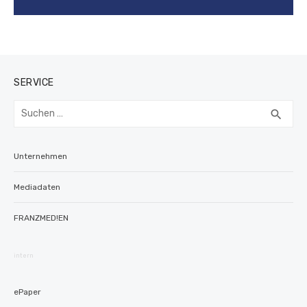
SERVICE
Suchen
SUC
search
nach:
Unternehmen
Mediadaten
FRANZMED!EN
intern
ePaper