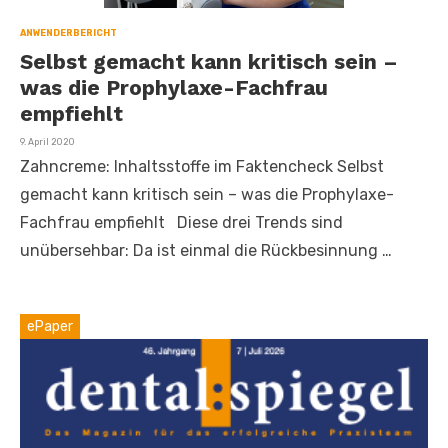
ANWENDERBERICHT
Selbst gemacht kann kritisch sein –
was die Prophylaxe-Fachfrau
empfiehlt
Veröffentlicht
9. April 2020
am
Zahncreme: Inhaltsstoffe im Faktencheck Selbst
gemacht kann kritisch sein – was die Prophylaxe-
Fachfrau empfiehlt Diese drei Trends sind
unübersehbar: Da ist einmal die Rückbesinnung …
ePaper