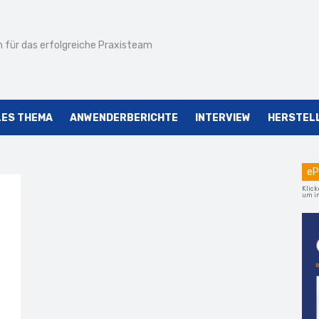
 für das erfolgreiche Praxisteam
LES THEMA
ANWENDERBERICHTE
INTERVIEW
HERSTEL
eP
Klick
um im