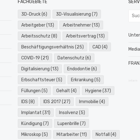
FACHGEBIETE
SERV
Such
3D-Druck
(6)
3D-Visualisierung
(7)
nach:
Arbeitgeber
(13)
Arbeitnehmer
(13)
Unte
Arbeitsschutz
(8)
Arbeitsvertrag
(13)
Beschäftigungsverhältnis
(25)
CAD
(4)
Medi
COVID-19
(21)
Datenschutz
(6)
FRAN
Digitalisierung
(13)
Endodontie
(6)
Erbschaftsteuer
(5)
Erkrankung
(5)
intern
Füllungen
(5)
Gehalt
(4)
Hygiene
(37)
IDS
(8)
IDS 2017
(27)
Immobilie
(4)
Implantat
(31)
Insolvenz
(5)
Kündigung
(7)
Lupenbrille
(7)
Mikroskop
(5)
Mitarbeiter
(11)
Notfall
(4)