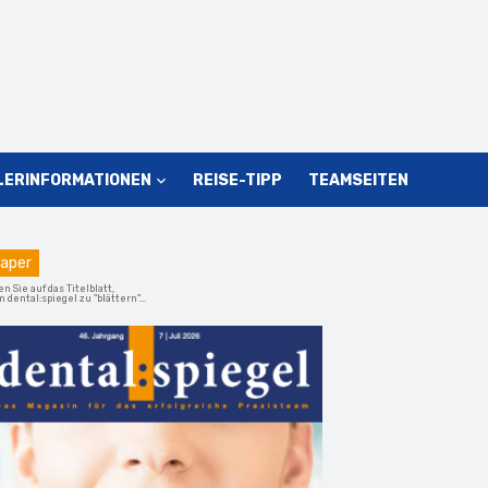
LERINFORMATIONEN
REISE-TIPP
TEAMSEITEN
aper
en Sie auf das Titelblatt,
 dental:spiegel zu "blättern"...