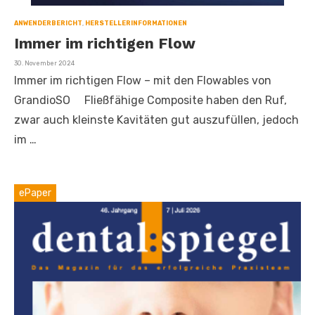
ANWENDERBERICHT
,
HERSTELLERINFORMATIONEN
Immer im richtigen Flow
Veröffentlicht
30. November 2024
am
Immer im richtigen Flow – mit den Flowables von
GrandioSO Fließfähige Composite haben den Ruf,
zwar auch kleinste Kavitäten gut auszufüllen, jedoch
im …
ePaper