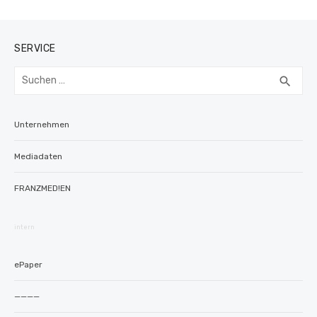
SERVICE
Suchen
SUC
search
nach:
Unternehmen
Mediadaten
FRANZMED!EN
intern
ePaper
————