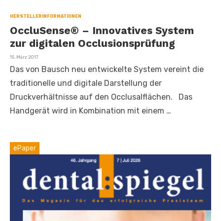
HERSTELLERINFORMATIONEN
OccluSense® – Innovatives System
zur digitalen Occlusionsprüfung
Veröffentlicht
15. März 2017
am
Das von Bausch neu entwickelte System vereint die
traditionelle und digitale Darstellung der
Druckverhältnisse auf den Occlusalflächen. Das
Handgerät wird in Kombination mit einem …
ePaper