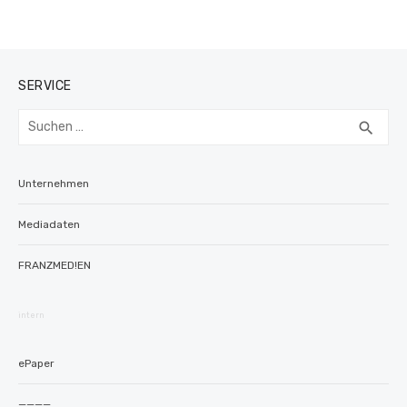
SERVICE
Suchen
SUC
search
nach:
Unternehmen
Mediadaten
FRANZMED!EN
intern
ePaper
————