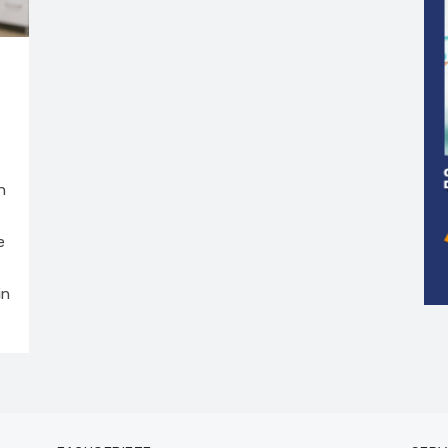
n
e
in