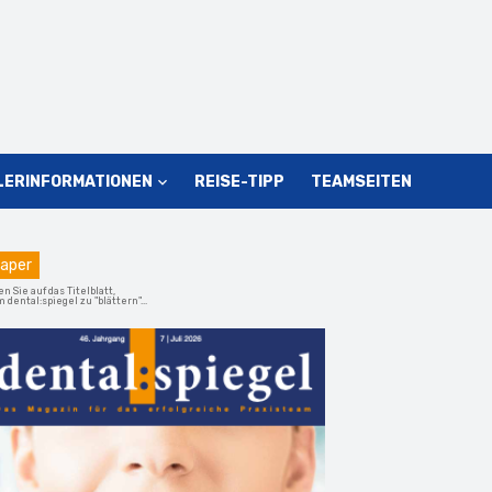
LERINFORMATIONEN
REISE-TIPP
TEAMSEITEN
aper
en Sie auf das Titelblatt,
 dental:spiegel zu "blättern"...