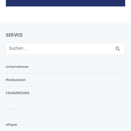
SERVICE
Suchen
SUC
search
nach:
Unternehmen
Mediadaten
FRANZMED!EN
intern
ePaper