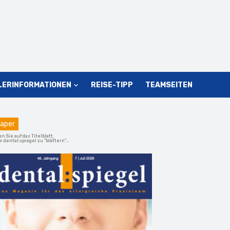
LERINFORMATIONEN
REISE-TIPP
TEAMSEITEN
aper
en Sie auf das Titelblatt,
 dental:spiegel zu "blättern"...