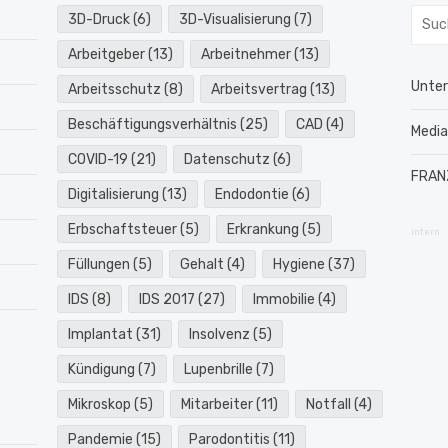
Such
3D-Druck
(6)
3D-Visualisierung
(7)
nach:
Arbeitgeber
(13)
Arbeitnehmer
(13)
Unte
Arbeitsschutz
(8)
Arbeitsvertrag
(13)
Beschäftigungsverhältnis
(25)
CAD
(4)
Medi
COVID-19
(21)
Datenschutz
(6)
FRAN
Digitalisierung
(13)
Endodontie
(6)
Erbschaftsteuer
(5)
Erkrankung
(5)
intern
Füllungen
(5)
Gehalt
(4)
Hygiene
(37)
IDS
(8)
IDS 2017
(27)
Immobilie
(4)
Implantat
(31)
Insolvenz
(5)
Kündigung
(7)
Lupenbrille
(7)
Mikroskop
(5)
Mitarbeiter
(11)
Notfall
(4)
Pandemie
(15)
Parodontitis
(11)