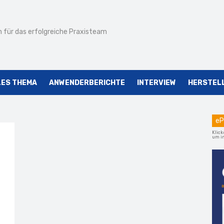
 für das erfolgreiche Praxisteam
LES THEMA
ANWENDERBERICHTE
INTERVIEW
HERSTEL
eP
Klick
um im