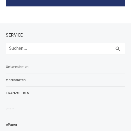
SERVICE
Suchen
SUC
search
nach:
Unternehmen
Mediadaten
FRANZMED!EN
intern
ePaper