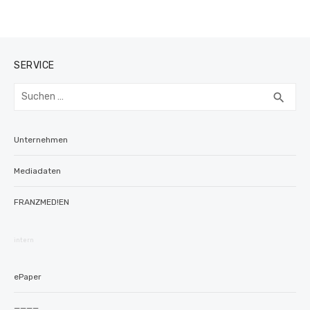
SERVICE
Suchen
SUC
search
nach:
Unternehmen
Mediadaten
FRANZMED!EN
intern
ePaper
————