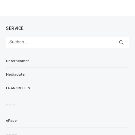
SERVICE
Suchen
SUC
search
nach:
Unternehmen
Mediadaten
FRANZMED!EN
intern
ePaper
————