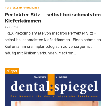
HERSTELLERINFORMATIONEN
Perfekter Sitz ­­­­– selbst bei schmalsten
Kieferkämmen
Veröffentlicht
9. März 2020
am
REX Piezoimplantate von mectron Perfekter Sitz ­­­­–
selbst bei schmalsten Kieferkämmen Einen schmalen
Kieferkamm oralimplantologisch zu versorgen ist
häufig mit Risiken verbunden. Mectron …
ePaper