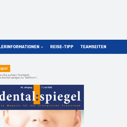
LERINFORMATIONEN
REISE-TIPP
TEAMSEITEN
aper
en Sie auf das Titelblatt,
 dental:spiegel zu "blättern"...