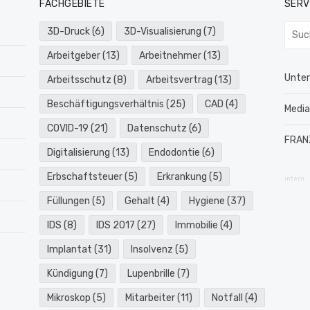
FACHGEBIETE
SERV
Such
3D-Druck
(6)
3D-Visualisierung
(7)
nach:
Arbeitgeber
(13)
Arbeitnehmer
(13)
Unte
Arbeitsschutz
(8)
Arbeitsvertrag
(13)
Beschäftigungsverhältnis
(25)
CAD
(4)
Medi
COVID-19
(21)
Datenschutz
(6)
FRAN
Digitalisierung
(13)
Endodontie
(6)
Erbschaftsteuer
(5)
Erkrankung
(5)
intern
Füllungen
(5)
Gehalt
(4)
Hygiene
(37)
IDS
(8)
IDS 2017
(27)
Immobilie
(4)
Implantat
(31)
Insolvenz
(5)
Kündigung
(7)
Lupenbrille
(7)
Mikroskop
(5)
Mitarbeiter
(11)
Notfall
(4)