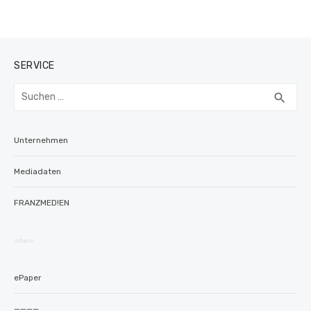
SERVICE
Suchen
SUC
search
nach:
Unternehmen
Mediadaten
FRANZMED!EN
intern
ePaper
————