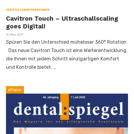
HERSTELLERINFORMATIONEN
Cavitron Touch – Ultraschallscaling
goes Digital!
Veröffentlicht
15. März 2017
am
Spüren Sie den Unterschied müheloser 360° Rotation
Das neue Cavitron Touch ist eine Weiterentwicklung,
die Ihnen mit jedem Schritt einzigartigen Komfort
und Kontrolle bietet. …
ePaper