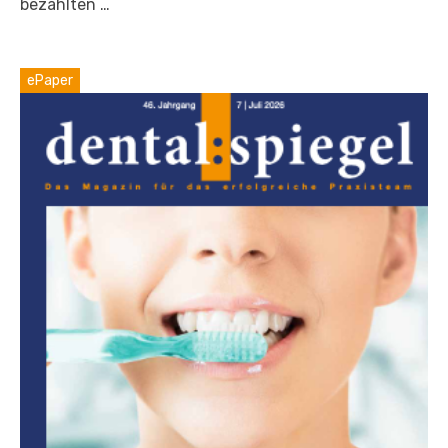
bezahlten …
ePaper