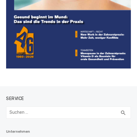
SERVICE
Suchen
SUC
search
nach:
Unternehmen