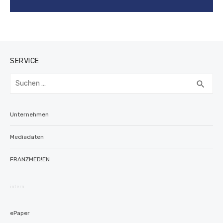
SERVICE
Suchen
SUC
search
nach:
Unternehmen
Mediadaten
FRANZMED!EN
intern
ePaper