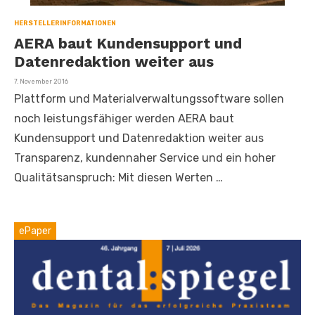
HERSTELLERINFORMATIONEN
AERA baut Kundensupport und
Datenredaktion weiter aus
Veröffentlicht
7. November 2016
am
Plattform und Materialverwaltungssoftware sollen
noch leistungsfähiger werden AERA baut
Kundensupport und Datenredaktion weiter aus
Transparenz, kundennaher Service und ein hoher
Qualitätsanspruch: Mit diesen Werten …
ePaper