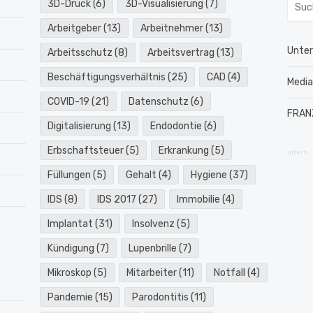
Such
3D-Druck
(6)
3D-Visualisierung
(7)
nach:
Arbeitgeber
(13)
Arbeitnehmer
(13)
Unte
Arbeitsschutz
(8)
Arbeitsvertrag
(13)
Beschäftigungsverhältnis
(25)
CAD
(4)
Medi
COVID-19
(21)
Datenschutz
(6)
FRAN
Digitalisierung
(13)
Endodontie
(6)
Erbschaftsteuer
(5)
Erkrankung
(5)
intern
Füllungen
(5)
Gehalt
(4)
Hygiene
(37)
IDS
(8)
IDS 2017
(27)
Immobilie
(4)
Implantat
(31)
Insolvenz
(5)
Kündigung
(7)
Lupenbrille
(7)
Mikroskop
(5)
Mitarbeiter
(11)
Notfall
(4)
Pandemie
(15)
Parodontitis
(11)