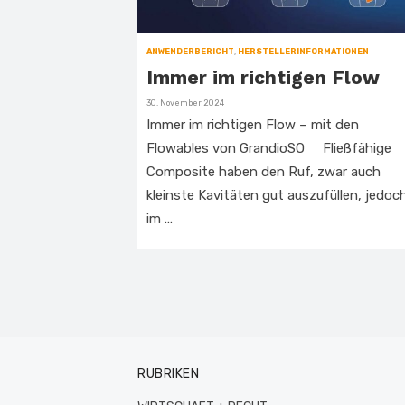
ANWENDERBERICHT
,
HERSTELLERINFORMATIONEN
Immer im richtigen Flow
Veröffentlicht
30. November 2024
am
Immer im richtigen Flow – mit den
Flowables von GrandioSO Fließfähige
Composite haben den Ruf, zwar auch
kleinste Kavitäten gut auszufüllen, jedoc
im …
RUBRIKEN