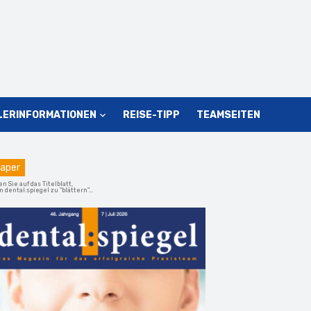
LERINFORMATIONEN
REISE-TIPP
TEAMSEITEN
aper
en Sie auf das Titelblatt,
 dental:spiegel zu "blättern"...