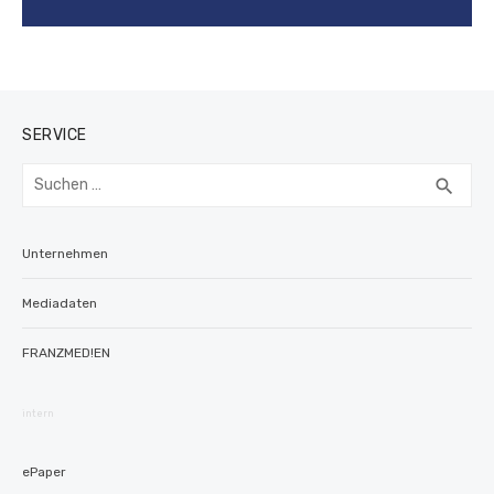
SERVICE
Suchen
SUC
search
nach:
Unternehmen
Mediadaten
FRANZMED!EN
intern
ePaper