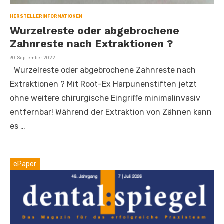
HERSTELLERINFORMATIONEN
Wurzelreste oder abgebrochene
Zahnreste nach Extraktionen ?
Veröffentlicht
30. September 2022
am
Wurzelreste oder abgebrochene Zahnreste nach
Extraktionen ? Mit Root-Ex Harpunenstiften jetzt
ohne weitere chirurgische Eingriffe minimalinvasiv
entfernbar! Während der Extraktion von Zähnen kann
es …
ePaper