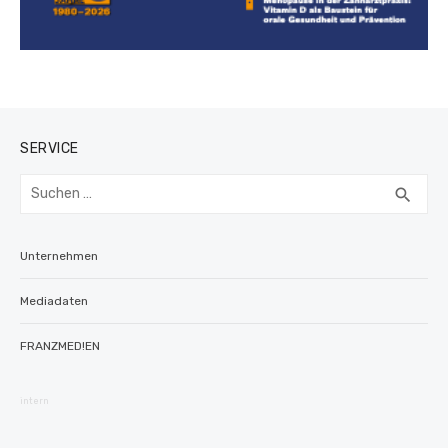
SERVICE
Suchen
SUC
search
nach:
Unternehmen
Mediadaten
FRANZMED!EN
intern