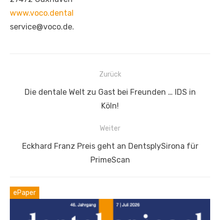
www.voco.dental
service@voco.de.
Beitragsnavigation
Zurück
Vorheriger
Die dentale Welt zu Gast bei Freunden … IDS in
Beitrag:
Köln!
Weiter
Nächster
Eckhard Franz Preis geht an DentsplySirona für
Beitrag:
PrimeScan
ePaper