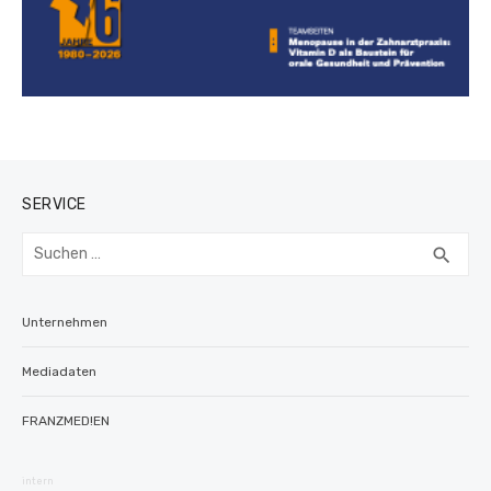
SERVICE
Suchen
SUC
search
nach:
Unternehmen
Mediadaten
FRANZMED!EN
intern