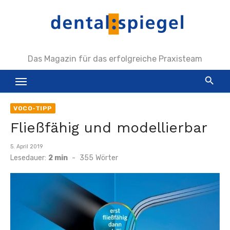
Zum
Inhalt
springen
Das Magazin für das erfolgreiche Praxisteam
VOCO-TIPP
Fließfähig und modellierbar
Veröffentlicht
5. April 2019
am
Lesedauer:
2 min
-
355
Wörter