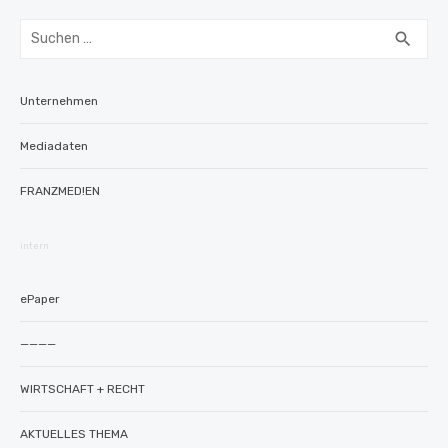
Suchen
SUC
search
nach:
Unternehmen
Mediadaten
FRANZMED!EN
intern
ePaper
————
WIRTSCHAFT + RECHT
AKTUELLES THEMA