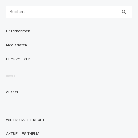
Suchen
SUC
search
nach:
Unternehmen
Mediadaten
FRANZMED!EN
intern
ePaper
————
WIRTSCHAFT + RECHT
AKTUELLES THEMA