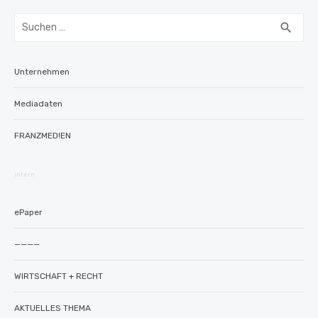
Suchen
SUC
search
nach:
Unternehmen
Mediadaten
FRANZMED!EN
intern
ePaper
————
WIRTSCHAFT + RECHT
AKTUELLES THEMA