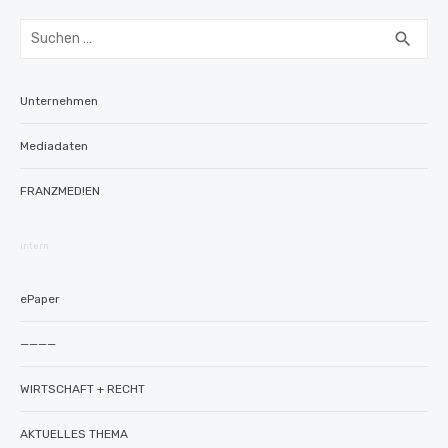
Suchen
SUC
search
nach:
Unternehmen
Mediadaten
FRANZMED!EN
intern
ePaper
————
WIRTSCHAFT + RECHT
AKTUELLES THEMA