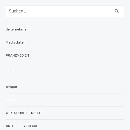
Suchen
SUC
search
nach:
Unternehmen
Mediadaten
FRANZMED!EN
intern
ePaper
————
WIRTSCHAFT + RECHT
AKTUELLES THEMA