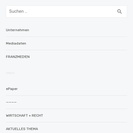
Suchen
SUC
search
nach:
Unternehmen
Mediadaten
FRANZMED!EN
intern
ePaper
————
WIRTSCHAFT + RECHT
AKTUELLES THEMA