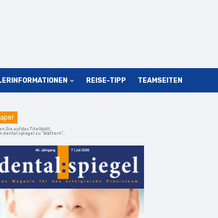
LERINFORMATIONEN
REISE-TIPP
TEAMSEITEN
aper
en Sie auf das Titelblatt,
 dental:spiegel zu "blättern"...