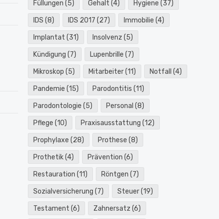
Füllungen
(5)
Gehalt
(4)
Hygiene
(37)
IDS
(8)
IDS 2017
(27)
Immobilie
(4)
Implantat
(31)
Insolvenz
(5)
Kündigung
(7)
Lupenbrille
(7)
Mikroskop
(5)
Mitarbeiter
(11)
Notfall
(4)
Pandemie
(15)
Parodontitis
(11)
Parodontologie
(5)
Personal
(8)
Pflege
(10)
Praxisausstattung
(12)
Prophylaxe
(28)
Prothese
(8)
Prothetik
(4)
Prävention
(6)
Restauration
(11)
Röntgen
(7)
Sozialversicherung
(7)
Steuer
(19)
Testament
(6)
Zahnersatz
(6)