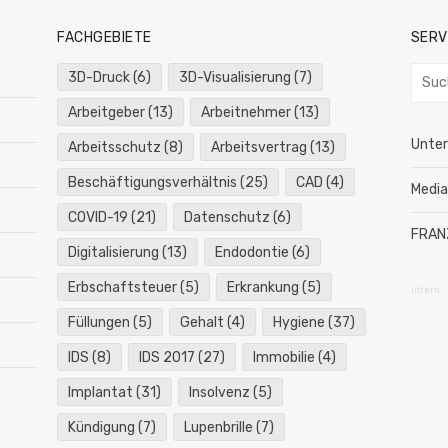
FACHGEBIETE
SERV
Such
3D-Druck
(6)
3D-Visualisierung
(7)
nach:
Arbeitgeber
(13)
Arbeitnehmer
(13)
Unte
Arbeitsschutz
(8)
Arbeitsvertrag
(13)
Beschäftigungsverhältnis
(25)
CAD
(4)
Medi
COVID-19
(21)
Datenschutz
(6)
FRAN
Digitalisierung
(13)
Endodontie
(6)
Erbschaftsteuer
(5)
Erkrankung
(5)
intern
Füllungen
(5)
Gehalt
(4)
Hygiene
(37)
IDS
(8)
IDS 2017
(27)
Immobilie
(4)
Implantat
(31)
Insolvenz
(5)
Kündigung
(7)
Lupenbrille
(7)