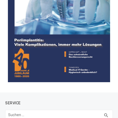
SERVICE
Suchen
SUC
search