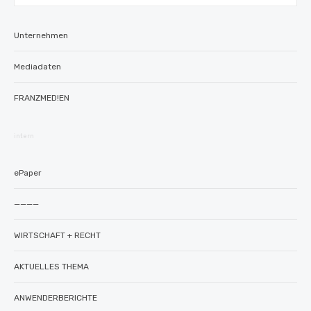
nach:
Unternehmen
Mediadaten
FRANZMED!EN
intern
ePaper
————
WIRTSCHAFT + RECHT
AKTUELLES THEMA
ANWENDERBERICHTE